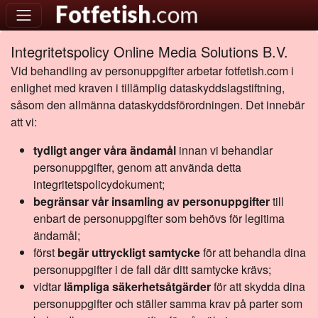
Integritetspolicy Online Media Solutions B.V.
Vid behandling av personuppgifter arbetar fotfetish.com i
enlighet med kraven i tillämplig dataskyddslagstiftning,
såsom den allmänna dataskyddsförordningen. Det innebär
att vi:
tydligt anger våra ändamål
innan vi behandlar
personuppgifter, genom att använda detta
integritetspolicydokument;
begränsar vår insamling av personuppgifter
till
enbart de personuppgifter som behövs för legitima
ändamål;
först
begär uttryckligt samtycke
för att behandla dina
personuppgifter i de fall där ditt samtycke krävs;
vidtar
lämpliga säkerhetsåtgärder
för att skydda dina
personuppgifter och ställer samma krav på parter som