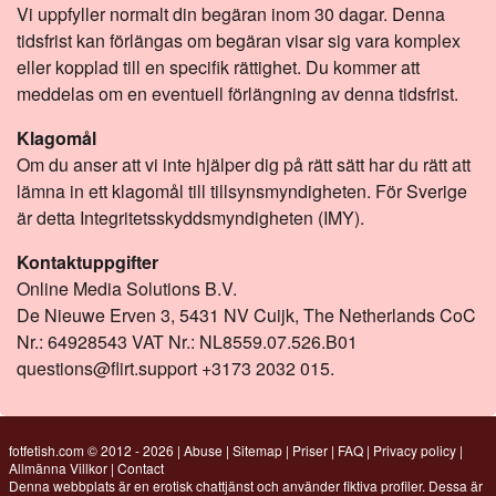
Vi uppfyller normalt din begäran inom 30 dagar. Denna
tidsfrist kan förlängas om begäran visar sig vara komplex
eller kopplad till en specifik rättighet. Du kommer att
meddelas om en eventuell förlängning av denna tidsfrist.
Klagomål
Om du anser att vi inte hjälper dig på rätt sätt har du rätt att
lämna in ett klagomål till tillsynsmyndigheten. För Sverige
är detta Integritetsskyddsmyndigheten (IMY).
Kontaktuppgifter
Online Media Solutions B.V.
De Nieuwe Erven 3, 5431 NV Cuijk, The Netherlands CoC
Nr.: 64928543 VAT Nr.: NL8559.07.526.B01
questions@flirt.support +3173 2032 015.
fotfetish.com © 2012 - 2026
|
Abuse
|
Sitemap
|
Priser
|
FAQ
|
Privacy policy
|
Allmänna Villkor
|
Contact
Denna webbplats är en erotisk chattjänst och använder fiktiva profiler. Dessa är